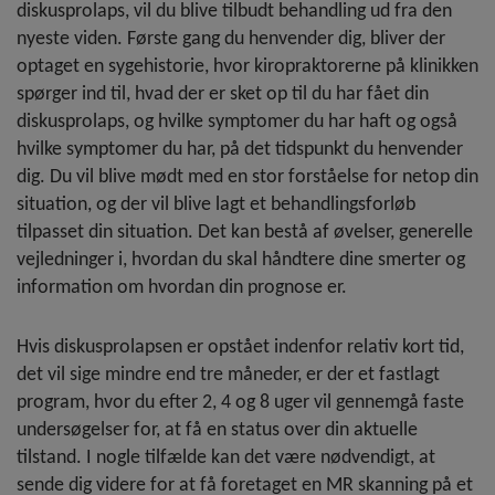
diskusprolaps, vil du blive tilbudt behandling ud fra den
nyeste viden. Første gang du henvender dig, bliver der
optaget en sygehistorie, hvor kiropraktorerne på klinikken
spørger ind til, hvad der er sket op til du har fået din
diskusprolaps, og hvilke symptomer du har haft og også
hvilke symptomer du har, på det tidspunkt du henvender
dig. Du vil blive mødt med en stor forståelse for netop din
situation, og der vil blive lagt et behandlingsforløb
tilpasset din situation. Det kan bestå af øvelser, generelle
vejledninger i, hvordan du skal håndtere dine smerter og
information om hvordan din prognose er.
Hvis diskusprolapsen er opstået indenfor relativ kort tid,
det vil sige mindre end tre måneder, er der et fastlagt
program, hvor du efter 2, 4 og 8 uger vil gennemgå faste
undersøgelser for, at få en status over din aktuelle
tilstand. I nogle tilfælde kan det være nødvendigt, at
sende dig videre for at få foretaget en MR skanning på et