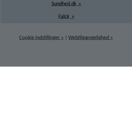
Sundhed.dk
Falck
Cookie indstillinger
|
Webtilgængelighed