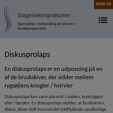
BOOK TID
Slagelsekiropraktoren
Specialister i behandling af smerter i
bevægeapparatet
Forside
Behandlinger
Diskusprolaps
Baby / spædbarn / unge
En diskusprolaps er en udposning på en
Brystrygsmerter / facetledssyndrom
af de bruskskiver, der sidder mellem
Chokbølge
rygsøjlens knogler / hvirvler
Diskusprolaps
Diskusprolaps kan være placeret i nakken, brystryggen
Hovedpiner
eller i lænden. En diskusprolaps skyldes, at bruskskiven,
diskus, bliver slidt hvorved det tyktflydende vandholdige
Iskiassmerter