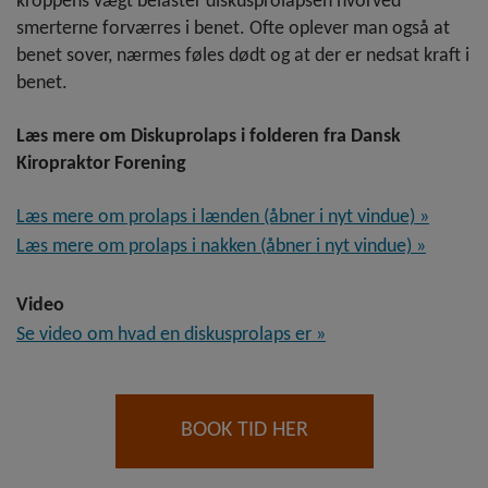
kroppens vægt belaster diskusprolapsen hvorved
smerterne forværres i benet. Ofte oplever man også at
benet sover, nærmes føles dødt og at der er nedsat kraft i
benet.
Læs mere om Diskuprolaps i folderen fra Dansk
Kiropraktor Forening
Læs mere om prolaps i lænden (åbner i nyt vindue)
Læs mere om prolaps i nakken (åbner i nyt vindue)
Video
Se video om hvad en diskusprolaps er
BOOK TID HER