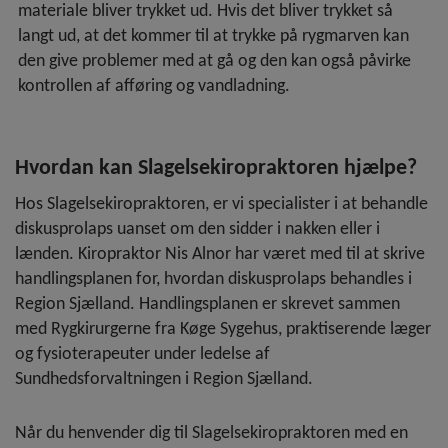
materiale bliver trykket ud. Hvis det bliver trykket så
Lændesmerter
langt ud, at det kommer til at trykke på rygmarven kan
den give problemer med at gå og den kan også påvirke
Nakkesmerter
kontrollen af afføring og vandladning.
Svimmelhed
Stenose
Hvordan kan Slagelsekiropraktoren hjælpe?
Klinikinfo
Hos Slagelsekiropraktoren, er vi specialister i at behandle
diskusprolaps uanset om den sidder i nakken eller i
Klager, erstatning og journalinformationer
Om os
lænden. Kiropraktor Nis Alnor har været med til at skrive
Priser
Kiropraktorerne
handlingsplanen for, hvordan diskusprolaps behandles i
Kontakt
Region Sjælland. Handlingsplanen er skrevet sammen
Webtilgængelighed
med Rygkirurgerne fra Køge Sygehus, praktiserende læger
og fysioterapeuter under ledelse af
Cookies
Sundhedsforvaltningen i Region Sjælland.
Når du henvender dig til Slagelsekiropraktoren med en